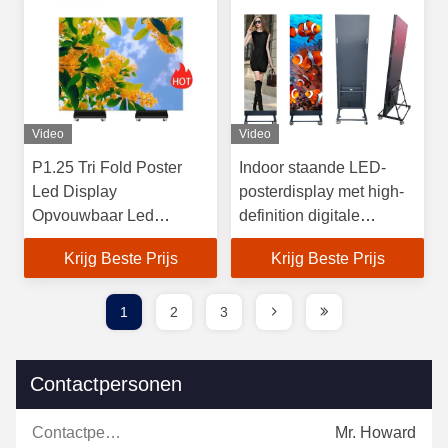
Video
Video
P1.25 Tri Fold Poster
Indoor staande LED-
Led Display
posterdisplay met high-
Opvouwbaar Led
definition digitale
Scherm Dubbelzijdig
signage en SMD1515
Krijg Beste Prijs
Krijg Beste Prijs
Led Display
lampen
1
2
3
Contactpersonen
Contactpersonen:
Mr. Howard