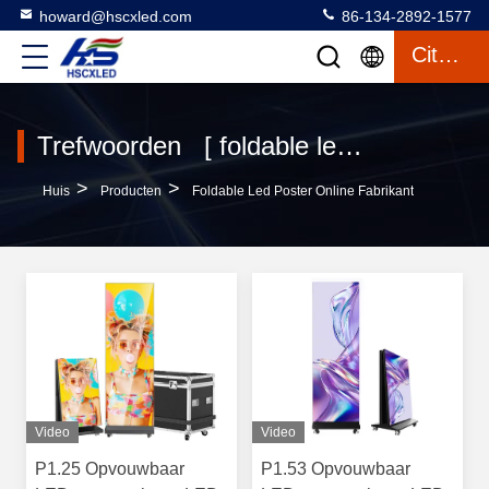
howard@hscxled.com
86-134-2892-1577
Citaat
Trefwoorden [ foldable led poster ] wedstrijd 28 producten
>
>
Huis
Producten
Foldable Led Poster Online Fabrikant
Video
Video
P1.25 Opvouwbaar
P1.53 Opvouwbaar