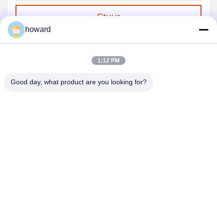
Stuur
howard
1:12 PM
Good day, what product are you looking for?
SHENZHEN H&S INNOVATION
TECHNOLOGY CO., LTD
howard@hscxled.com
86-134-2892-1577
4e verdieping, 2e gebouw, Wanyan Industrial Zone, Qiaotou
Community, Fuhai Street, Bao'an District, Shenzhen City,
Guangdong Provincie, China