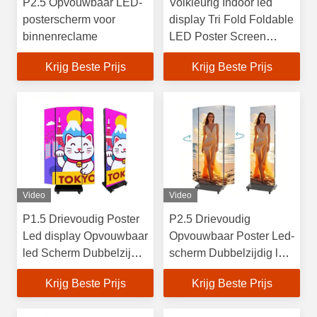
P2.5 Opvouwbaar LED-
Volkleurig Indoor led
posterscherm voor
display Tri Fold Foldable
binnenreclame
LED Poster Screen
Display
Krijg Beste Prijs
Krijg Beste Prijs
Video
Video
P1.5 Drievoudig Poster
P2.5 Drievoudig
Led display Opvouwbaar
Opvouwbaar Poster Led-
led Scherm Dubbelzijdig
scherm Dubbelzijdig led-
led display
scherm
Krijg Beste Prijs
Krijg Beste Prijs