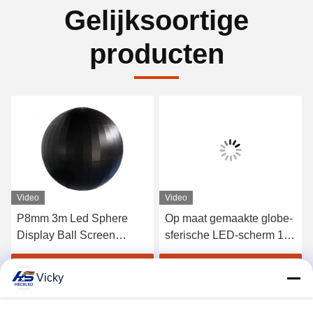
Gelijksoortige
producten
Video
Video
P8mm 3m Led Sphere
Op maat gemaakte globe-
Display Ball Screen
sferische LED-scherm 1m
Outdoor Voor
3m 4m 5m OEM
winkelcentrum
Krijg Beste Prijs
Krijg Beste Prijs
Vicky