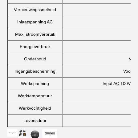
Vernieuwingssnelheid
Inlaatspanning AC
Max. stroomverbruik
Energieverbruik
Onderhoud
Voor
Ingangsbescherming
Voorin:
Werkspanning
Input AC 100V-24
Werktemperatuur
Werkvochtigheid
Levensduur