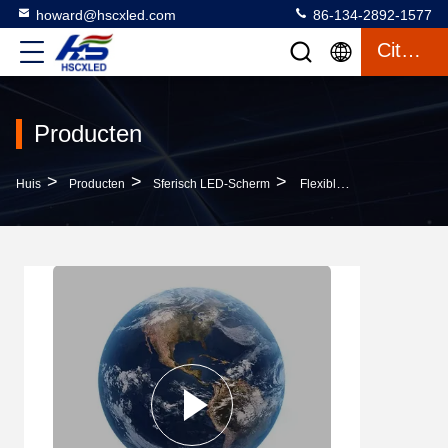
howard@hscxled.com
86-134-2892-1577
Citaat
Producten
>
>
>
Huis
Producten
Sferisch LED-Scherm
Flexible Dome Spherical Led Display Balls Schermpaneel 1M 2M 2.5M 3M Voor Museum