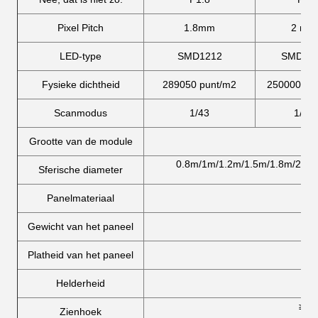
Pixel Pitch
1.8mm
2 mm
LED-type
SMD1212
SMD15
Fysieke dichtheid
289050 punt/m2
250000 pu
Scanmodus
1/43
1/40
Grootte van de module
0.8m/1m/1.2m/1.5m/1.8m/2m/2.
Sferische diameter
Panelmateriaal
Gewicht van het paneel
Platheid van het paneel
Helderheid
≥ 14
Zienhoek