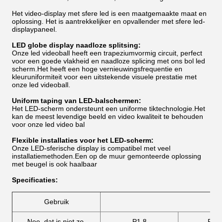
Het video-display met sfere led is een maatgemaakte maat en
oplossing. Het is aantrekkelijker en opvallender met sfere led-
displaypaneel.
LED globe display naadloze splitsing:
Onze led videoball heeft een trapeziumvormig circuit, perfect
voor een goede vlakheid en naadloze splicing met ons bol led
scherm.Het heeft een hoge vernieuwingsfrequentie en
kleuruniformiteit voor een uitstekende visuele prestatie met
onze led videoball.
Uniform taping van LED-balschermen:
Het LED-scherm ondersteunt een uniforme tiktechnologie.Het
kan de meest levendige beeld en video kwaliteit te behouden
voor onze led video bal
Flexible installaties voor het LED-scherm:
Onze LED-sferische display is compatibel met veel
installatiemethoden.Een op de muur gemonteerde oplossing
met beugel is ook haalbaar
Specificaties:
Gebruik
Nee, dat is niet zo.
P1.8
P2