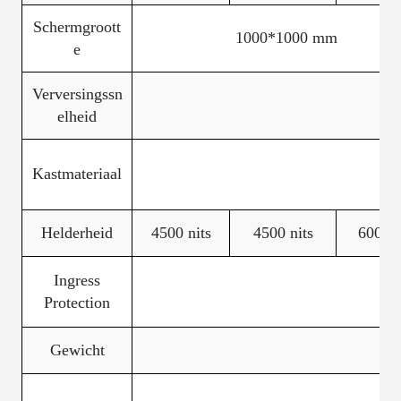
Schermgroott
1000*1000 mm
e
Verversingssn
elheid
Kastmateriaal
Helderheid
4500 nits
4500 nits
6000 n
Ingress
Protection
Gewicht