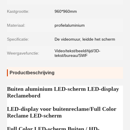
Kastgrootte:
960*960mm
Materiaal:
profielaluminium
Specificatie:
De videomuur, leidde het scherm
Video/tekst/beeld/tijd/3D-
Weergavefunctie:
tekst/bureau/SWF
Productbeschrijving
Buiten aluminium LED-scherm LED-display
Reclamebord
LED-display voor buitenreclame/Full Color
Reclame LED-scherm
Full Color LED-scherm Buiten / HD-