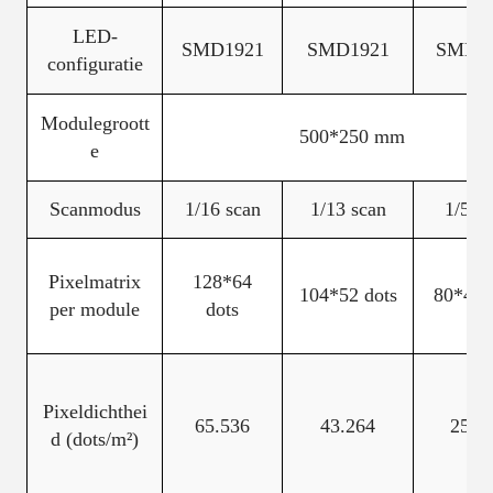
LED-
SMD1921
SMD1921
SMD1
configuratie
Modulegroott
500*250 mm
e
Scanmodus
1/16 scan
1/13 scan
1/5 s
Pixelmatrix
128*64
104*52 dots
80*40 
per module
dots
Pixeldichthei
65.536
43.264
25.6
d (dots/m²)