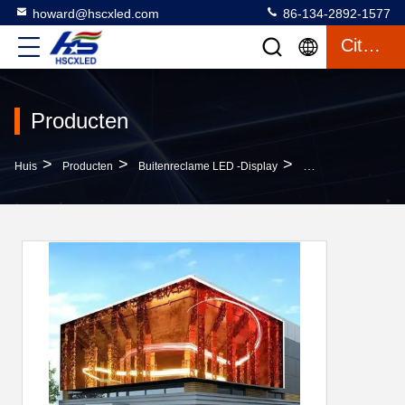
howard@hscxled.com
86-134-2892-1577
Citaat
Producten
>
>
>
Huis
Producten
Buitenreclame LED -display
Buiten LED-Scherm