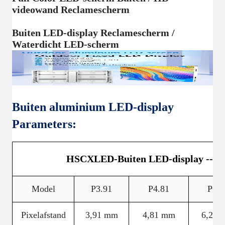
videowand Reclamescherm
Buiten LED-display Reclamescherm /
Waterdicht LED-scherm
Buiten aluminium LED-display
Parameters:
HSCXLED-Buiten LED-display --Bui
Model
P3.91
P4.81
P6.2
Pixelafstand
3,91 mm
4,81 mm
6,25 