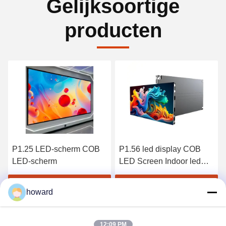
Gelijksoortige
producten
P1.56 led display COB
Home Theater Fine Pitch
LED Screen Indoor led
Cob P0.9 Led-scherm
display screen
voor binnen
Krijg Beste Prijs
Krijg Beste Prijs
howard
12:09 PM