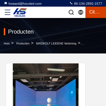
howard@hscxled.com
86-134-2892-1577
Citaat
Producten
>
>
>
Huis
Producten
MAÏSKOLF LEIDENE Vertoning
COB Led Display 