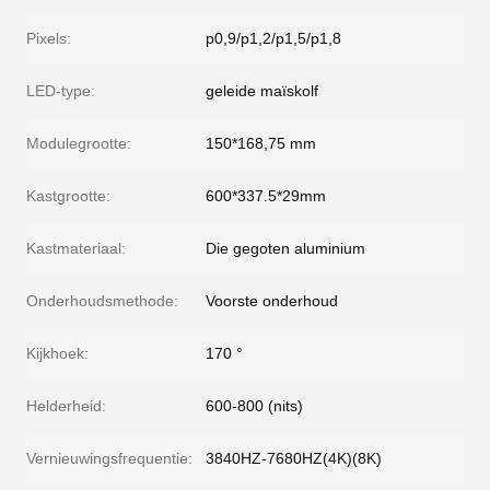
Pixels:
p0,9/p1,2/p1,5/p1,8
LED-type:
geleide maïskolf
Modulegrootte:
150*168,75 mm
Kastgrootte:
600*337.5*29mm
Kastmateriaal:
Die gegoten aluminium
Onderhoudsmethode:
Voorste onderhoud
Kijkhoek:
170 °
Helderheid:
600-800 (nits)
Vernieuwingsfrequentie:
3840HZ-7680HZ(4K)(8K)