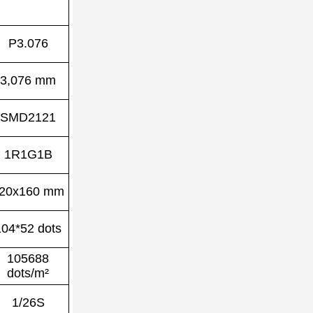
P3.076
3,076 mm
SMD2121
1R1G1B
20x160 mm
104*52 dots
105688
dots/m²
1/26S