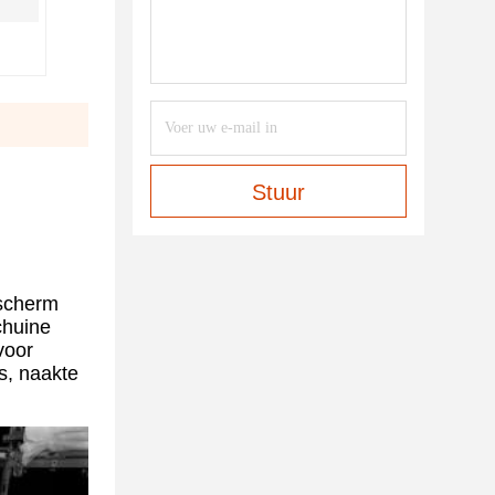
Stuur
 scherm
chuine
voor
s, naakte