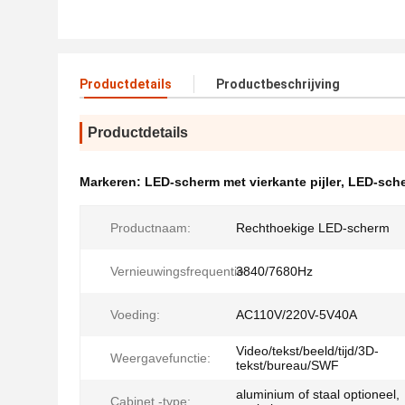
Productdetails
Productbeschrijving
Productdetails
Markeren:
LED-scherm met vierkante pijler
,
LED-sche
Productnaam:
Rechthoekige LED-scherm
Vernieuwingsfrequentie:
3840/7680Hz
Voeding:
AC110V/220V-5V40A
Video/tekst/beeld/tijd/3D-
Weergavefunctie:
tekst/bureau/SWF
aluminium of staal optioneel,
Cabinet -type: