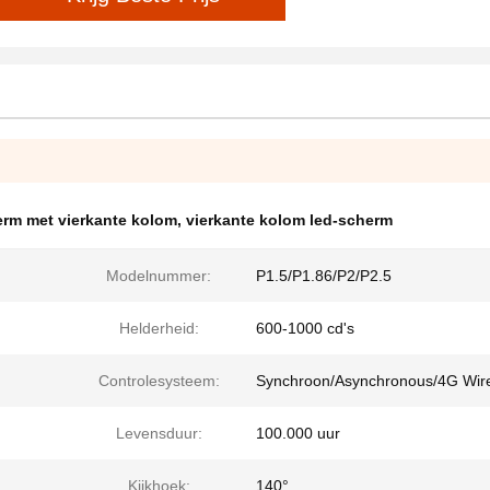
rm met vierkante kolom
,
vierkante kolom led-scherm
Modelnummer:
P1.5/P1.86/P2/P2.5
Helderheid:
600-1000 cd's
Controlesysteem:
Synchroon/Asynchronous/4G Wir
Levensduur:
100.000 uur
Kijkhoek:
140°