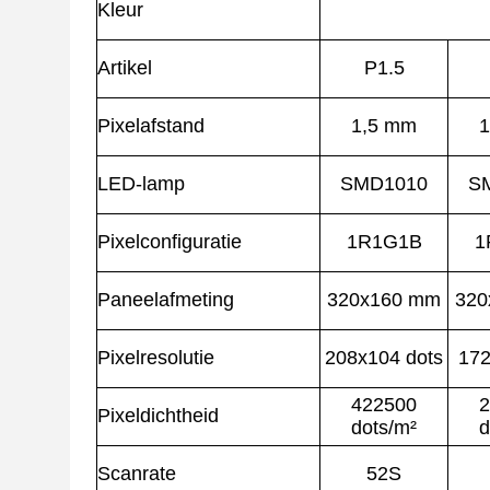
Kleur
Artikel
P1.5
Pixelafstand
1,5 mm
1
LED-lamp
SMD1010
S
Pixelconfiguratie
1R1G1B
1
Paneelafmeting
320x160 mm
320
Pixelresolutie
208x104 dots
172
422500
2
Pixeldichtheid
dots/m²
d
Scanrate
52S