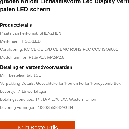
graden Kolom Lichaamsvorm Led Display Verti
palen LED-scherm
Productdetails
Plaats van herkomst: SHENZHEN
Merknaam: HSCXLED
Certificering: KC CE CE-LVD CE-EMC ROHS FCC CCC ISO9001
Modelnummer: P1.5/P1.86/P2/P2.5
Betaling en verzendvoorwaarden
Min. bestelaantal: 1SET
Verpakking Details: Gevechtskoffer/Houten koffer/Honeycomb Box
Levertijd: 7-15 werkdagen
Betalingscondities: T/T, D/P, D/A, L/C, Western Union
Levering vermogen: 1000Set/30DAGEN
Krijg Beste Prijs