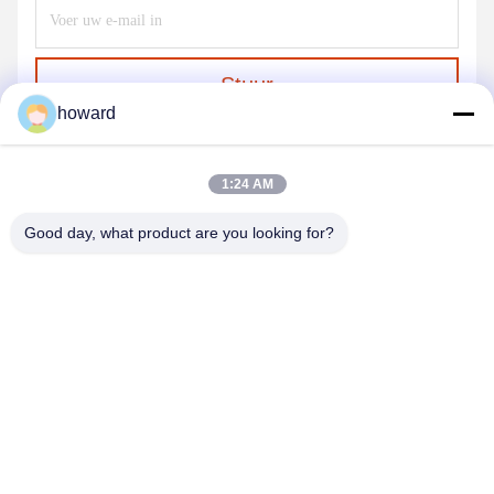
Stuur
howard
1:24 AM
Good day, what product are you looking for?
SHENZHEN H&S INNOVATION
TECHNOLOGY CO., LTD
howard@hscxled.com
86-134-2892-1577
4e verdieping, 2e gebouw, Wanyan Industrial Zone, Qiaotou
Community, Fuhai Street, Bao'an District, Shenzhen City,