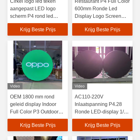
Cirkel logo led teken
Restaurant P4 Full Color
aangepast LED logo
600mm Ronde Led
scherm P4 rond led
Display Logo Screen
display
Panel Board
Krijg Beste Prijs
Krijg Beste Prijs
Video
Video
OEM 1800 mm rond
AC110-220V
geleid display Indoor
Inlaatspanning P4.28
Full Color P3 Outdoor
Ronde LED-display 1/14
Led Screen
Scanmodus
Krijg Beste Prijs
Krijg Beste Prijs