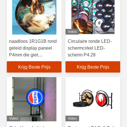
Video
naadloos 1R1G1B rond
Circulaire ronde LED-
geleid display paneel
schermcirkel LED-
P4mm die giet
scherm P4.28
aluminium
Krijg Beste Prijs
Krijg Beste Prijs
Video
Video