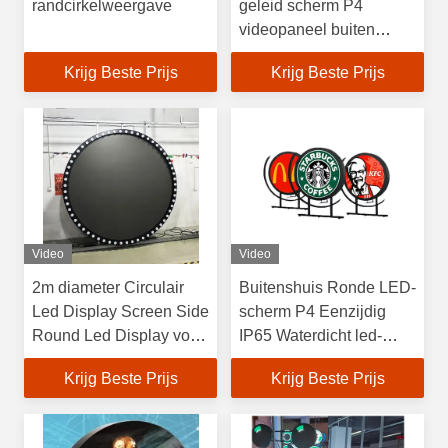
randcirkelweergave
geleid scherm P4
videopaneel buiten
IP38-IP65 rating
Krijg Beste Prijs
Krijg Beste Prijs
Video
Video
2m diameter Circulair
Buitenshuis Ronde LED-
Led Display Screen Side
scherm P4 Eenzijdig
Round Led Display voor
IP65 Waterdicht led-
buitenreclame
scherm
Krijg Beste Prijs
Krijg Beste Prijs