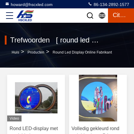
howard@hscxled.com
86-134-2892-1577
Citaat
Trefwoorden [ round led display ] wedstrijd 90 producten
>
>
Huis
Producten
Round Led Display Online Fabrikant
Video
Rond LED-display met
Volledig gekleurd rond