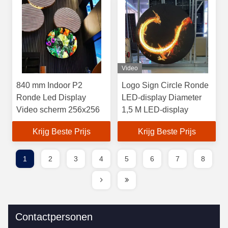
Video
840 mm Indoor P2
Logo Sign Circle Ronde
Ronde Led Display
LED-display Diameter
Video scherm 256x256
1,5 M LED-display
Krijg Beste Prijs
Krijg Beste Prijs
1
2
3
4
5
6
7
8
Contactpersonen