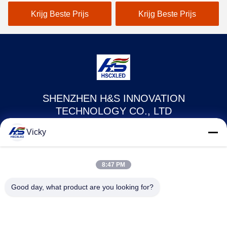
adverteren Led Poster
Display
Krijg Beste Prijs
Krijg Beste Prijs
SHENZHEN H&S INNOVATION
TECHNOLOGY CO., LTD
Vicky
howard@hscxled.com
86-134-2892-1577
8:47 PM
4e verdieping, 2e gebouw, Wanyan Industrial Zone, Qiaotou
Good day, what product are you looking for?
Community, Fuhai Street, Bao'an District, Shenzhen City,
Guangdong Provincie, China