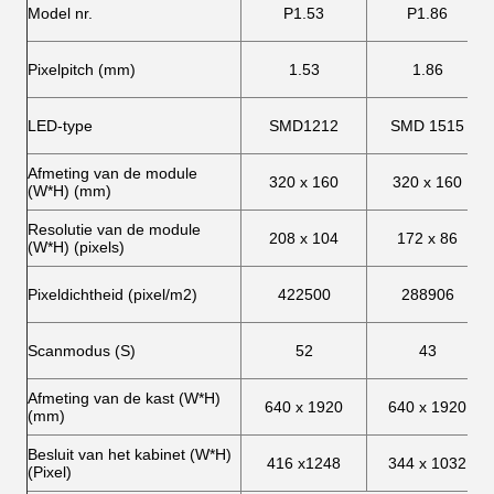
Model nr.
P1.53
P1.86
Pixelpitch (mm)
1.53
1.86
LED-type
SMD1212
SMD 1515
Afmeting van de module
320 x 160
320 x 160
(W*H) (mm)
Resolutie van de module
208 x 104
172 x 86
(W*H) (pixels)
Pixeldichtheid (pixel/m2)
422500
288906
Scanmodus (S)
52
43
Afmeting van de kast (W*H)
640 x 1920
640 x 1920
(mm)
Besluit van het kabinet (W*H)
416 x1248
344 x 1032
(Pixel)