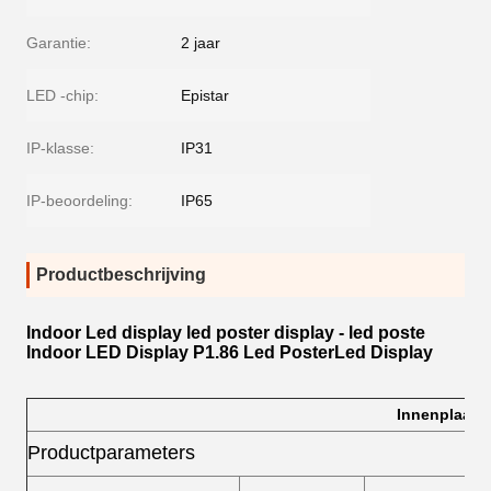
Garantie:
2 jaar
LED -chip:
Epistar
IP-klasse:
IP31
IP-beoordeling:
IP65
Productbeschrijving
Indoor Led display led poster display - led poste
Indoor LED Display P1.86 Led PosterLed Display
Innenplaat 
Productparameters