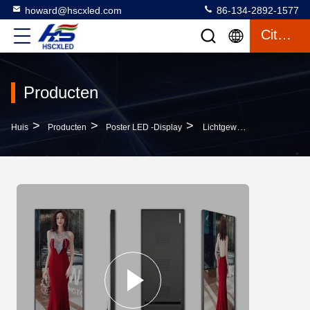
howard@hscxled.com
86-134-2892-1577
Citaat
Producten
>
>
>
Huis
Producten
Poster LED -display
Lichtgewicht SMD1515 Poster LED Display Lichtbak P1.86 Led Poster