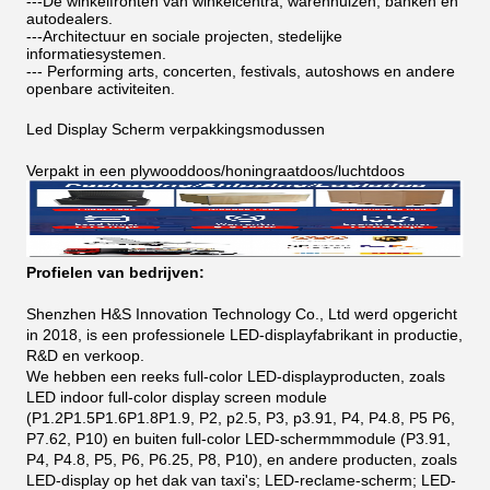
---De winkelfronten van winkelcentra, warenhuizen, banken en
autodealers.
---Architectuur en sociale projecten, stedelijke
informatiesystemen.
--- Performing arts, concerten, festivals, autoshows en andere
openbare activiteiten.
Led Display Scherm verpakkingsmodussen
Verpakt in een plywooddoos/honingraatdoos/luchtdoos
Profielen van bedrijven:
Shenzhen H&S Innovation Technology Co., Ltd werd opgericht
in 2018, is een professionele LED-displayfabrikant in productie,
R&D en verkoop.
We hebben een reeks full-color LED-displayproducten, zoals
LED indoor full-color display screen module
(P1.2P1.5P1.6P1.8P1.9, P2, p2.5, P3, p3.91, P4, P4.8, P5 P6,
P7.62, P10) en buiten full-color LED-schermmmodule (P3.91,
P4, P4.8, P5, P6, P6.25, P8, P10), en andere producten, zoals
LED-display op het dak van taxi's; LED-reclame-scherm; LED-